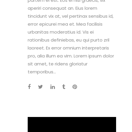
partem ei est. Eos ei nisl graecis, vix
aperiri consequat an. Eius lorem
tincidunt vix at, vel pertinax sensibus id,
error epicurei mea et. Mea facilisis
urbanitas moderatius id. Vis ei
rationibus definiebas, eu qui purto zril
laoreet. Ex error omnium interpretaris
pro, alia illum ea vim. Lorem ipsum dolor
sit amet, te ridens gloriatur
temporibus...