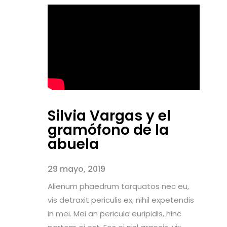
Silvia Vargas y el
gramófono de la
abuela
29 mayo, 2019
Alienum phaedrum torquatos nec eu,
vis detraxit periculis ex, nihil expetendis
in mei. Mei an pericula euripidis, hinc