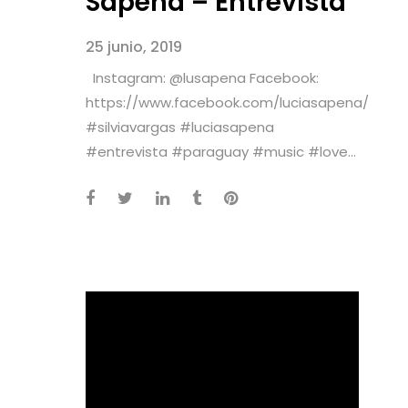
Sapena – Entrevista
25 junio, 2019
Instagram: @lusapena Facebook:
https://www.facebook.com/luciasapena/
#silviavargas #luciasapena
#entrevista #paraguay #music #love...