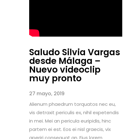
Saludo Silvia Vargas
desde Málaga –
Nuevo videoclip
muy pronto
27 mayo, 2019
Alienum phaedrum torquatos nec eu,
vis detraxit periculis ex, nihil expetendis
in mei. Mei an pericula euripidis, hinc
partem ei est. Eos ei nisl graecis, vix
aperiri consequat an. Eius lorem