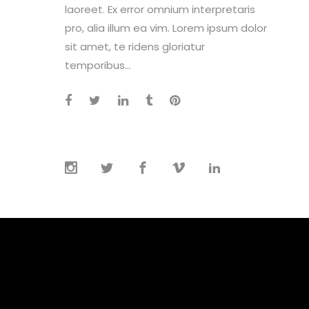
laoreet. Ex error omnium interpretaris
pro, alia illum ea vim. Lorem ipsum dolor
sit amet, te ridens gloriatur
temporibus...