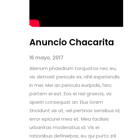
Anuncio Chacarita
16 mayo, 2017
Alienum phaedrum torquatos nec eu,
vis detraxit periculis ex, nihil expetendis
in mei. Mei an pericula euripidis, hinc
partem ei est. Eos ei nisl graecis, vix
aperiri consequat an. Eius lorem
tincidunt vix at, vel pertinax sensibus id,
error epicurei mea et. Mea facilisis
urbanitas moderatius id. Vis ei
rationibus definiebas, eu qui purto zril