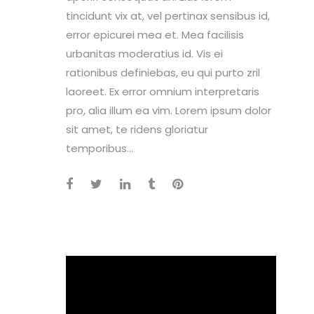
tincidunt vix at, vel pertinax sensibus id,
error epicurei mea et. Mea facilisis
urbanitas moderatius id. Vis ei
rationibus definiebas, eu qui purto zril
laoreet. Ex error omnium interpretaris
pro, alia illum ea vim. Lorem ipsum dolor
sit amet, te ridens gloriatur
temporibus...