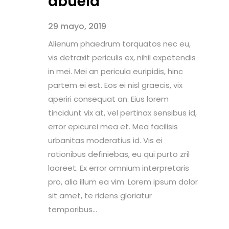
abuela
29 mayo, 2019
Alienum phaedrum torquatos nec eu,
vis detraxit periculis ex, nihil expetendis
in mei. Mei an pericula euripidis, hinc
partem ei est. Eos ei nisl graecis, vix
aperiri consequat an. Eius lorem
tincidunt vix at, vel pertinax sensibus id,
error epicurei mea et. Mea facilisis
urbanitas moderatius id. Vis ei
rationibus definiebas, eu qui purto zril
laoreet. Ex error omnium interpretaris
pro, alia illum ea vim. Lorem ipsum dolor
sit amet, te ridens gloriatur
temporibus...