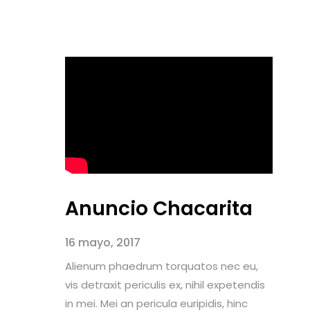
Anuncio Chacarita
16 mayo, 2017
Alienum phaedrum torquatos nec eu,
vis detraxit periculis ex, nihil expetendis
in mei. Mei an pericula euripidis, hinc