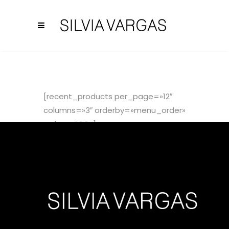
[recent_products per_page=»12″
columns=»3″ orderby=»menu_order»
order=»ASC»]