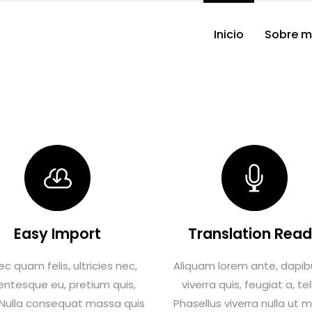
Inicio
Sobre m
Easy Import
Translation Rea
c quam felis, ultricies nec,
Aliquam lorem ante, dapibu
lentesque eu, pretium quis,
viverra quis, feugiat a, tel
Nulla consequat massa quis
Phasellus viverra nulla ut 