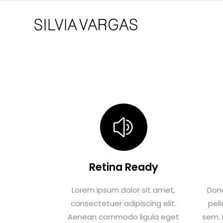
Retina Ready
Lorem ipsum dolor sit amet,
Done
consectetuer adipiscing elit.
pel
Aenean commodo ligula eget
sem. 