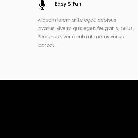
Easy & Fun
Aliquam lorem ante eget, dapibus
invarius, viverra quis eget, feugiat a, tellus.
Phasellus viverra nulla ut metus varius
laoreet.