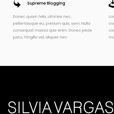
Supreme Blogging
Donec quam felis, ultricies nec,
Lo
pellentesque eu, pretium quis, sem. Nulla
co
consequat massa quis enim. Donec pede
co
justo, fringilla vel, aliquet nec.
ma