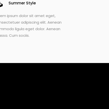
Summer Style
rem ipsum dolor sit amet eget,
nsectetuer adipiscing elit. Aenean
mmodo ligula eget dolor. Aenean
ssa. Cum sociis.