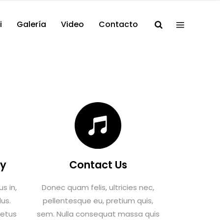
i
Galería
Video
Contacto
dy
Contact Us
s in,
Donec quam felis, ultricies nec,
lus.
pellentesque eu, pretium quis,
metus
sem. Nulla consequat massa quis